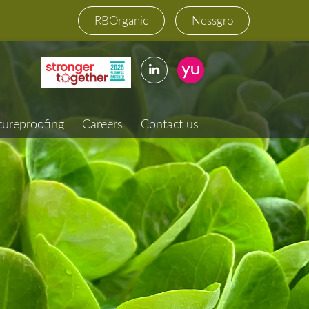
RBOrganic
Nessgro
tureproofing
Careers
Contact us