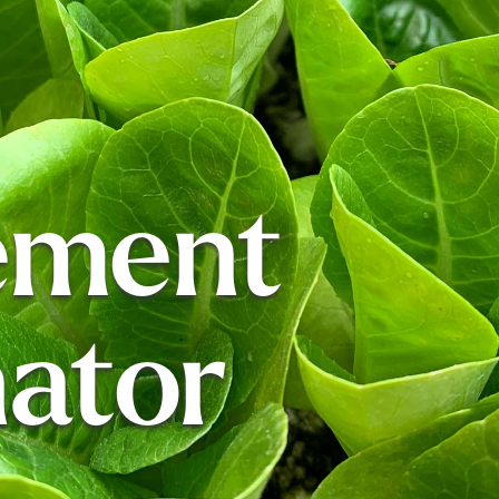
ement
ator