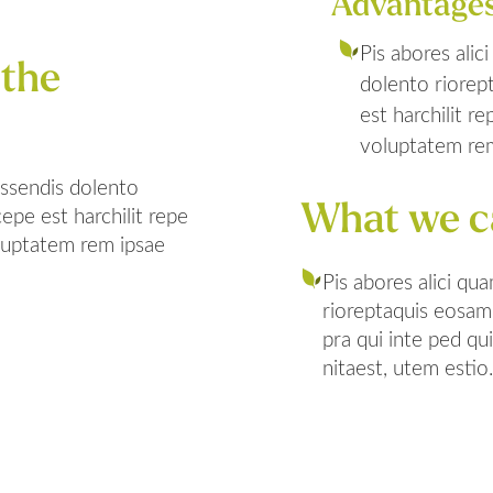
Advantage
Pis abores ali
 the
dolento riorep
est harchilit r
voluptatem rem
essendis dolento
epe est harchilit repe
What we c
oluptatem rem ipsae
Pis abores alici q
rioreptaquis eosam 
pra qui inte ped q
nitaest, utem estio.