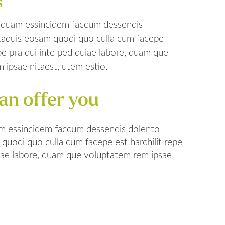
s
ci quam essincidem faccum dessendis
taquis eosam quodi quo culla cum facepe
epe pra qui inte ped quiae labore, quam que
 ipsae nitaest, utem estio.
an offer you
uam essincidem faccum dessendis dolento
quodi quo culla cum facepe est harchilit repe
uiae labore, quam que voluptatem rem ipsae