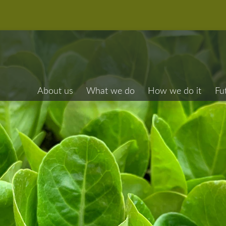
About us
What we do
How we do it
Fu