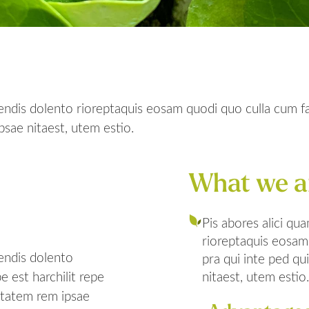
ndis dolento rioreptaquis eosam quodi quo culla cum fac
sae nitaest, utem estio.
What we ar
Pis abores alici q
rioreptaquis eosam 
endis dolento
pra qui inte ped q
 est harchilit repe
nitaest, utem estio.
ptatem rem ipsae