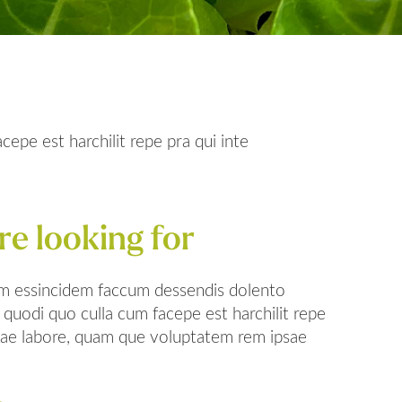
epe est harchilit repe pra qui inte
e looking for
uam essincidem faccum dessendis dolento
quodi quo culla cum facepe est harchilit repe
uiae labore, quam que voluptatem rem ipsae